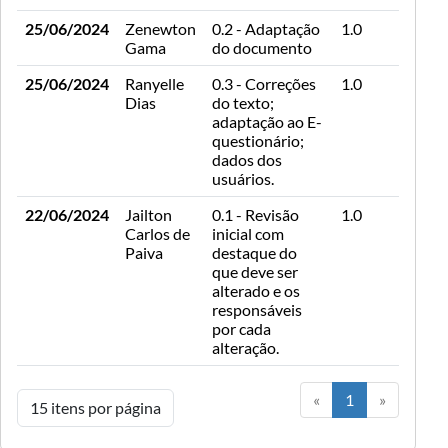
25/06/2024
Zenewton
0.2 - Adaptação
1.0
Gama
do documento
25/06/2024
Ranyelle
0.3 - Correções
1.0
Dias
do texto;
adaptação ao E-
questionário;
dados dos
usuários.
22/06/2024
Jailton
0.1 - Revisão
1.0
Carlos de
inicial com
Paiva
destaque do
que deve ser
alterado e os
responsáveis
por cada
alteração.
«
1
»